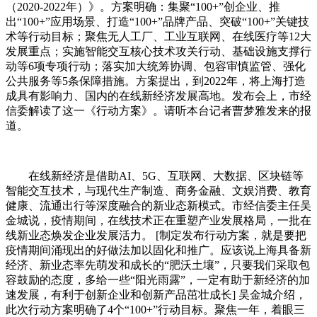
（2020-2022年）》。方案明确：集聚“100+”创企业、推
出“100+”应用场景、打造“100+”品牌产品、突破“100+”关键技
术等行动目标；聚焦无人工厂、工业互联网、在线医疗等12大
发展重点；实施智能交互核心技术攻关行动、基础设施支撑行
动等6项专项行动；落实加大统筹协调、包容审慎监管、强化
公共服务等5条保障措施。方案提出，到2022年，将上海打造
成具有影响力、国内的在线新经济发展高地。发布会上，市经
信委解读了这一《行动方案》。请听本台记者曹梦雅发来的报
道。
在线新经济是借助AI、5G、互联网、大数据、区块链等
智能交互技术，与现代生产制造、商务金融、文娱消费、教育
健康、流通出行等深度融合的新业态新模式。市经信委主任吴
金城说，疫情期间，在线技术正在重塑产业发展格局，一批在
线新业态焕发企业发展活力。 [制定发布行动方案，就是要把
疫情期间涌现出的好做法加以固化和推广。应该说上海具备新
经济、新业态率先萌发和成长的“肥沃土壤”，只要我们采取包
容鼓励的态度，多给一些“阳光雨露”，一定有助于新经济的加
速发展，有利于创新企业和创新产品茁壮成长] 吴金城介绍，
此次行动方案明确了4个“100+”行动目标。聚焦一年，着眼三