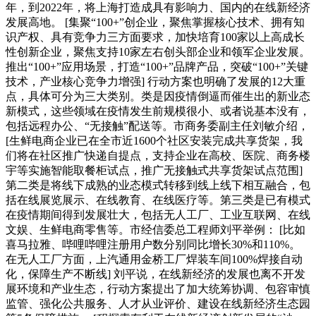
年，到2022年，将上海打造成具有影响力、国内的在线新经济
发展高地。 [集聚“100+”创企业，聚焦掌握核心技术、拥有知
识产权、具有竞争力三方面要求，加快培育100家以上高成长
性创新企业，聚焦支持10家左右创头部企业和领军企业发展。
推出“100+”应用场景，打造“100+”品牌产品，突破“100+”关键
技术，产业核心竞争力增强] 行动方案也明确了发展的12大重
点，具体可分为三大类别。类是因疫情倒逼而催生出的新业态
新模式，这些领域在疫情发生前规模很小、或者说基本没有，
包括远程办公、“无接触”配送等。市商务委副主任刘敏介绍，
[生鲜电商企业已在全市近1600个社区安装完成共享货架，我
们将在社区推广快递自提点，支持企业在高校、医院、商务楼
宇等实施智能取餐柜试点，推广无接触式共享货架试点范围]
第二类是将线下成熟的业态模式转移到线上线下相互融合，包
括在线展览展示、在线教育、在线医疗等。第三类是已有模式
在疫情期间得到发展壮大，包括无人工厂、工业互联网、在线
文娱、生鲜电商零售等。市经信委总工程师刘平举例： [比如
喜马拉雅、哔哩哔哩注册用户数分别同比增长30%和110%。
在无人工厂方面，上汽通用金桥工厂焊装车间100%焊接自动
化，保障生产不断线] 刘平说，在线新经济的发展也离不开发
展环境和产业生态，行动方案提出了加大统筹协调、包容审慎
监管、强化公共服务、人才从业评价、建设在线新经济生态园