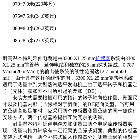
070=7.0米(229英尺)
075=7.5米(24.6英尺)
080=8.0米(26.2英尺)
085=8.5米(27.9英尺)
耐高温本特利延伸电缆是由3300 XL 25 mm
传感器
系统由3300
XL 25 mm前置器、延伸电缆和独立的25 mm探头组成。0.787
V/mm(20 mV/mil)的输出使系统的线性范围达12.7 mm(500
mil)。由于具有这样的线性范围，3300 XL 25 mm传感器系统
适用于测量中到大型蒸汽透平发电机上由于透平转子和机器定
子（壳体）膨胀率不同所引起的差胀（DE）。
安装方式需要根据可用的预计的转子轴向位移量、靶面尺
寸以及机器内部（凸缘相对于斜面）的DE靶面类型。当可用
的凸缘高度足够时，应采用两个传感器测量凸缘的同一侧这种
安装方式。两个传感器将提供互为冗余的测量。
耐高温本特利延伸电缆差胀测量由两个电涡流传感器实
现，测量与推力轴承有一定距离的凸缘或斜面。典型的传感器
安装方式包括：两个补偿式输入传感器分别测量凸缘的相对一