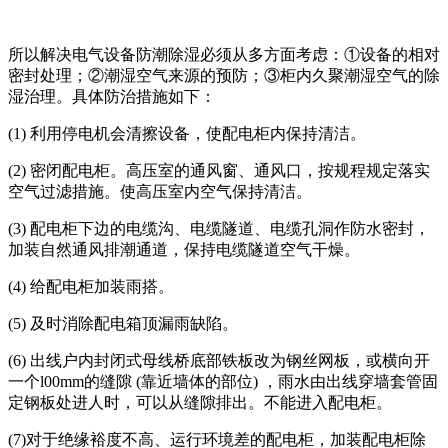
所以解决电气设备防潮除湿必须从多方面考虑：①设备的相对
密封处理；②潮湿空气来源的预防；③柜内久聚潮湿空气的除
湿治理。具体防治措施如下：
(1) 利用停电机会清擦设备，使配电柜内保持清洁。
(2) 密闭配电柜。高压室的通风窗、通风口，按规程规定落实
空气过滤措施。使高压室内空气保持清洁。
(3) 配电柜下边的电缆沟、电缆隧道、电缆孔洞作防水密封，
加装自然通风排潮通道，保持电缆隧道空气干燥。
(4) 给配电柜加装雨搭。
(5) 及时消除配电箱顶漏雨缺陷。
(6) 出线户内封闭式母线桥底部铁板改为钢丝网板，或横向开
一个l00mm的缝隙 (靠近墙体的部位) ，雨水由出线穿墙套管固
定钢板处进人时，可以从缝隙排出。不能进入配电柜。
(7)对于绝缘裕度不高、运行环境差的配电柜，加装配电柜除